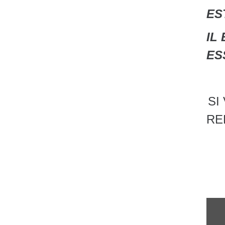
ES
IL
ES
DE
SI
RE
je