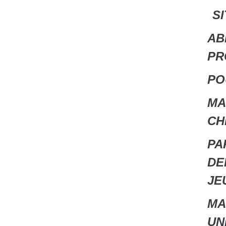
SI
AB
PR
PO
MA
CH
PA
DE
JE
MA
UN