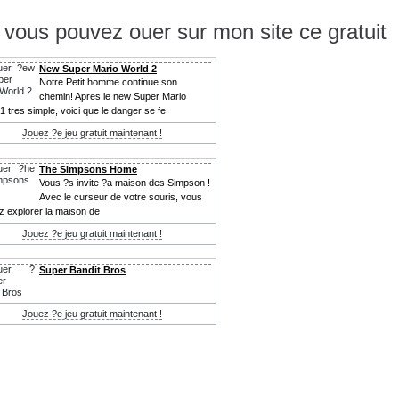
s pouvez ouer sur mon site ce gratuit
New Super Mario World 2
Notre Petit homme continue son
chemin! Apres le new Super Mario
1 tres simple, voici que le danger se fe
Jouez ?e jeu gratuit maintenant !
The Simpsons Home
Vous ?s invite ?a maison des Simpson !
Avec le curseur de votre souris, vous
 explorer la maison de
Jouez ?e jeu gratuit maintenant !
Super Bandit Bros
Jouez ?e jeu gratuit maintenant !