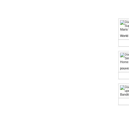
vou
World 
pouvez